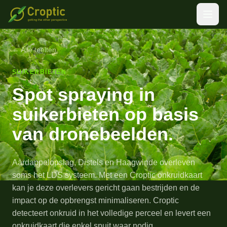
Ga naar inhoud
← Alle teelten
SUIKERBIETEN
Spot spraying in
suikerbieten op basis
van dronebeelden.
Aardappelopslag, Distels en Haagwinde overleven
soms het LDS systeem. Met een Croptic onkruidkaart
kan je deze overlevers gericht gaan bestrijden en de
impact op de opbrengst minimaliseren. Croptic
detecteert onkruid in het volledige perceel en levert een
onkruidkaart die enkel spuit waar nodig.